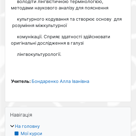
володіти лінгвістичною термінологією,
методами наукового аналізу для пояснення
культурного кодування та створює основу для
розуміння міжкультурної
комунікації. Сприяє здатності здійснювати
оригінальні дослідження в галузі
лінгвокультурології.
Учитель:
Бондаренко Алла Іванівна
Блоки
Пропустити Навігація
Навігація
На головну
Мої курси