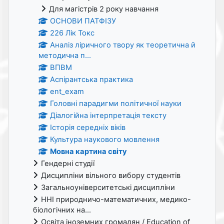
Для магістрів 2 року навчання
ОСНОВИ ПАТФІЗУ
226 Лік Токс
Аналіз ліричного твору як теоретична й
методична п...
ВПВМ
Аспірантська практика
ent_exam
Головні парадигми політичної науки
Діалогійна інтерпретація тексту
Історія середніх віків
Культура наукового мовлення
Мовна картина світу
Гендерні студії
Дисципліни вільного вибору студентів
Загальноуніверситетські дисципліни
ННІ природничо-математичних, медико-
біологічних на...
Освіта іноземних громадян / Education of