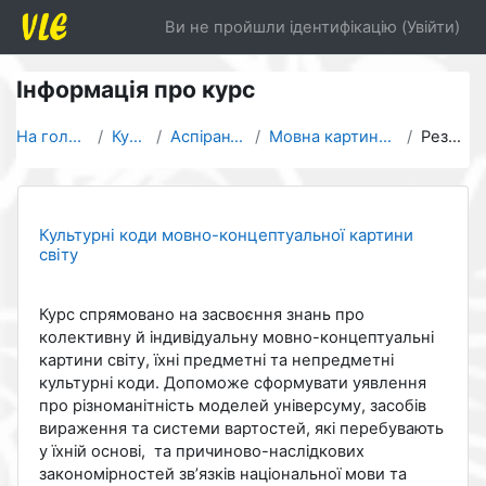
Перейти до головного вмісту
Ви не пройшли ідентифікацію (
Увійти
)
Інформація про курс
На головну
Курси
Аспірантура
Мовна картина світу
Резюме
Культурні коди мовно-концептуальної картини
світу
Курс спрямовано на засвоєння знань про
колективну й індивідуальну мовно-концептуальні
картини світу, їхні предметні та непредметні
культурні коди. Допоможе сформувати
уявлення
про різноманітність моделей універсуму, засобів
вираження та системи вартостей, які перебувають
у їхній основі, та причиново-наслідкових
закономірностей зв’язків національної мови та