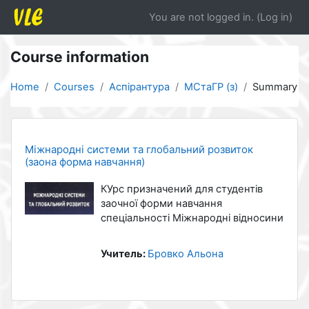
Skip to main content
You are not logged in. (
Log in
)
Course information
Home
Courses
Аспірантура
МСтаГР (з)
Summary
Міжнародні системи та глобальний розвиток
(заона форма навчання)
КУрс призначений для студентів
заочної форми навчання
спеціальності Міжнародні відносини
Учитель:
Бровко Альона