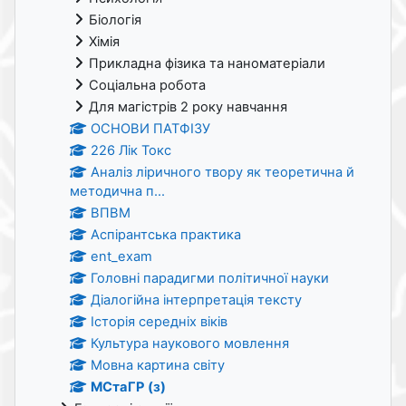
Біологія
Хімія
Прикладна фізика та наноматеріали
Соціальна робота
Для магістрів 2 року навчання
ОСНОВИ ПАТФІЗУ
226 Лік Токс
Аналіз ліричного твору як теоретична й
методична п...
ВПВМ
Аспірантська практика
ent_exam
Головні парадигми політичної науки
Діалогійна інтерпретація тексту
Історія середніх віків
Культура наукового мовлення
Мовна картина світу
МСтаГР (з)