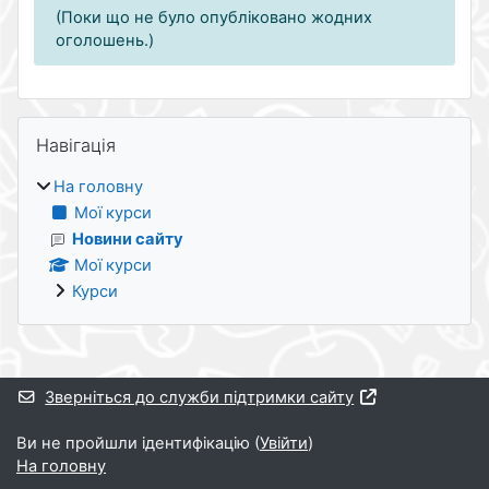
(Поки що не було опубліковано жодних
оголошень.)
Блоки
Пропустити Навігація
Навігація
На головну
Мої курси
Новини сайту
Мої курси
Курси
Додаткові блоки
Зверніться до служби підтримки сайту
Ви не пройшли ідентифікацію (
Увійти
)
На головну