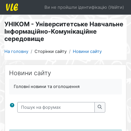
Перейти до головного вмісту
Ви не пройшли ідентифікацію (
Увійти
)
УНІКОМ - Університетське Навчальне
Інформаційно-Комунікаційне
cередовище
На головну
Сторінки сайту
Новини сайту
Новини сайту
Умови завершення
Головні новини та оголошення
Пошук на форумах
Пошук на фор