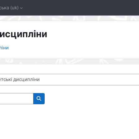
ька ‎(uk)‎
дисципліни
ліни
Пошук курсів