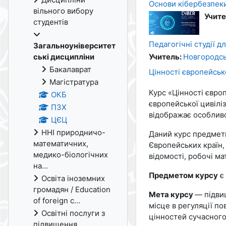
Основи кібербезпек
вільного вибору
Учите
студентів
Педагогічні студії д
Загальноуніверситет
ські дисципліни
Учитель:
Новгородсь
Бакалаврат
Цінності європейсько
Магістратура
Курс «Цінності євро
ОКБ
європейської цивіліз
ПЗХ
відображає особливос
ЦЄЦ
ННІ природничо-
Даний курс предметн
математичних,
Європейських країн,
медико-біологічних
відомості, робочі м
на...
Предметом курсу
є 
Освіта іноземних
громадян / Education
Мета курсу
— підви
of foreign c...
місце в регуляції п
Освітні послуги з
цінностей сучасного
підвищення