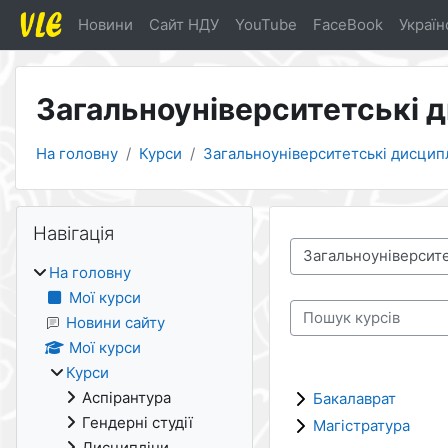
Перейти до головного вмісту
Новини
Cайт НДУ
YouTube
FaceBook
Українс
Загальноуніверситетські 
На головну
Курси
Загальноуніверситетські дисцип
Блоки
Пропустити Навігація
Навігація
Категорії курсів
На головну
Мої курси
Пошук курсів
Новини сайту
Мої курси
Курси
Аспірантура
Бакалаврат
Гендерні студії
Магістратура
Дисципліни