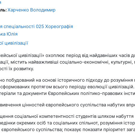
и
ль:
Харченко Володимир
ля спеціальності 025 Хореографія
ка Юлія
ї цивілізації
пейської цивілізації» охоплює період від найдавніших часів
ації, містить найважливіші соціально-економічні, культурні, 
ті їх розвитку.
о побудований на основі історичного підходу до розуміння 
 сформованих протягом всього періоду еволюції цивілізацій.
атеріали та документи Європейських політико-правових інсти
вивчення цінностей європейського суспільства набутих впро
щення соціальної компетентності студентів шляхом набуття 
оведінки окремих осіб та соціальних спільнот, розуміння іст
 європейського суспільства; показує показати пріоритет за