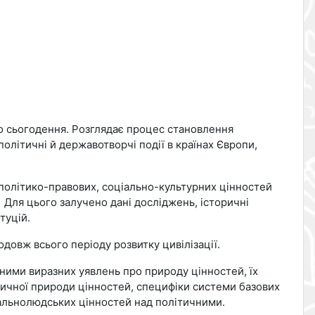
 до сьогодення. Розглядає процес становлення
політичні й державотворчі події в країнах Європи,
політико-правових, соціально-культурних цінностей
 Для цього залучено дані досліджень, історичні
туцій.
довж всього періоду розвитку цивілізації.
ними виразних уявлень про природу цінностей, їх
оричної природи цінностей, специфіки системи базових
гальнолюдських цінностей над політичними.