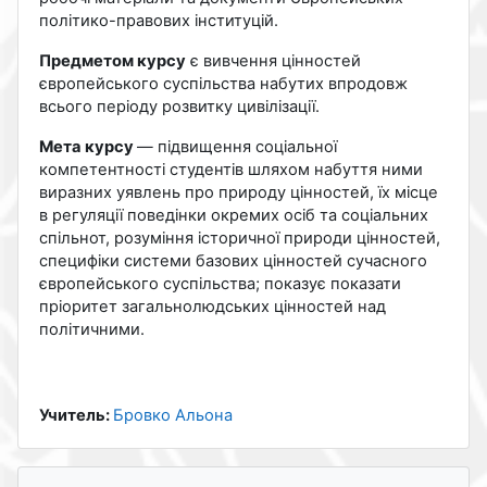
політико-правових інституцій.
Предметом курсу
є вивчення цінностей
європейського суспільства набутих впродовж
всього періоду розвитку цивілізації.
Мета курсу
— підвищення соціальної
компетентності студентів шляхом набуття ними
виразних уявлень про природу цінностей, їх місце
в регуляції поведінки окремих осіб та соціальних
спільнот, розуміння історичної природи цінностей,
специфіки системи базових цінностей сучасного
європейського суспільства; показує показати
пріоритет загальнолюдських цінностей над
політичними.
Учитель:
Бровко Альона
Blocks
Skip Navigation