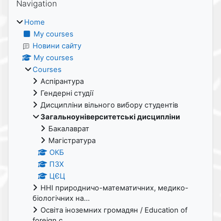
Navigation
Home
My courses
Новини сайту
My courses
Courses
Аспірантура
Гендерні студії
Дисципліни вільного вибору студентів
Загальноуніверситетські дисципліни
Бакалаврат
Магістратура
ОКБ
ПЗХ
ЦЄЦ
ННІ природничо-математичних, медико-
біологічних на...
Освіта іноземних громадян / Education of
foreign c...