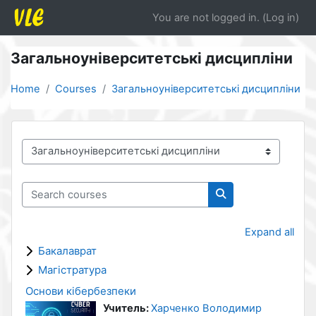
Skip to main content
You are not logged in. (
Log in
)
Загальноуніверситетські дисципліни
Home
Courses
Загальноуніверситетські дисципліни
Course categories
Search courses
Search courses
Expand all
Бакалаврат
Магістратура
Основи кібербезпеки
Учитель:
Харченко Володимир