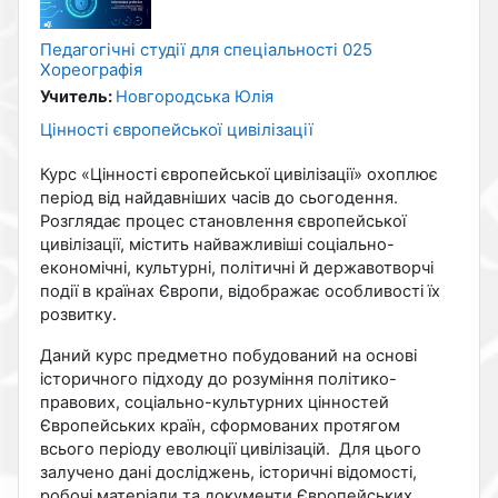
Педагогічні студії для спеціальності 025
Хореографія
Учитель:
Новгородська Юлія
Цінності європейської цивілізації
Курс «Цінності європейської цивілізації» охоплює
період від найдавніших часів до сьогодення.
Розглядає процес становлення європейської
цивілізації, містить найважливіші соціально-
економічні, культурні, політичні й державотворчі
події в країнах Європи, відображає особливості їх
розвитку.
Даний курс предметно побудований на основі
історичного підходу до розуміння політико-
правових, соціально-культурних цінностей
Європейських країн, сформованих протягом
всього періоду еволюції цивілізацій. Для цього
залучено дані досліджень, історичні відомості,
робочі матеріали та документи Європейських