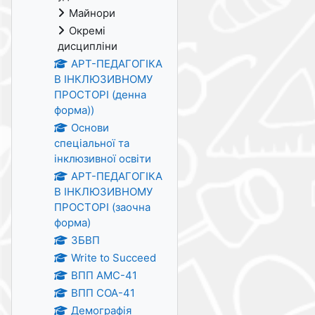
Майнори
Окремі
дисципліни
АРТ-ПЕДАГОГІКА
В ІНКЛЮЗИВНОМУ
ПРОСТОРІ (денна
форма))
Основи
спеціальної та
інклюзивної освіти
АРТ-ПЕДАГОГІКА
В ІНКЛЮЗИВНОМУ
ПРОСТОРІ (заочна
форма)
ЗБВП
Write to Succeed
ВПП АМС-41
ВПП СОА-41
Демографія