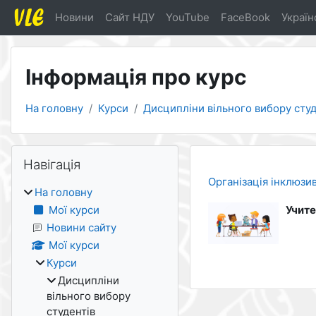
Перейти до головного вмісту
Новини
Cайт НДУ
YouTube
FaceBook
Українс
Інформація про курс
На головну
Курси
Дисципліни вільного вибору студ
Блоки
Пропустити Навігація
Навігація
Організація інклюзи
На головну
Мої курси
Учите
Новини сайту
Мої курси
Курси
Дисципліни
вільного вибору
студентів