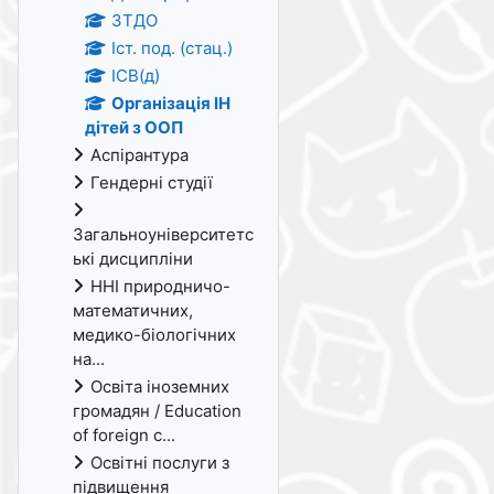
ЗТДО
Іст. под. (стац.)
ІСВ(д)
Організація ІН
дітей з ООП
Аспірантура
Гендерні студії
Загальноуніверситетс
ькі дисципліни
ННІ природничо-
математичних,
медико-біологічних
на...
Освіта іноземних
громадян / Education
of foreign c...
Освітні послуги з
підвищення