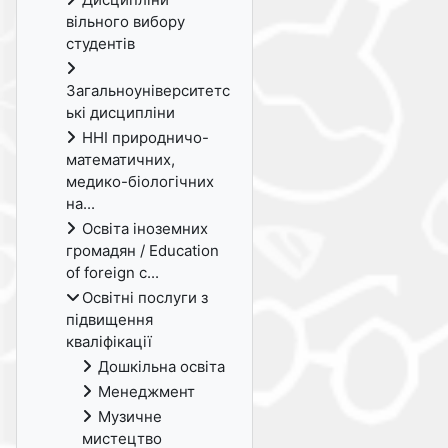
вільного вибору
студентів
Загальноуніверситетс
ькі дисципліни
ННІ природничо-
математичних,
медико-біологічних
на...
Освіта іноземних
громадян / Education
of foreign c...
Освітні послуги з
підвищення
кваліфікації
Дошкільна освіта
Менеджмент
Музичне
мистецтво