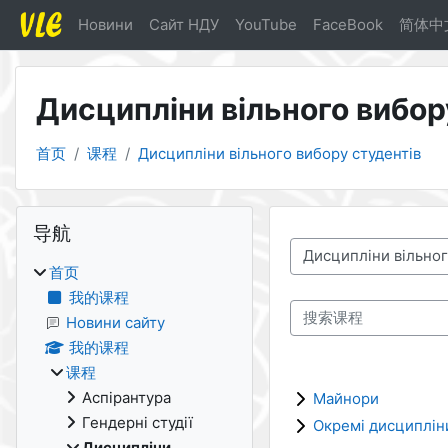
跳到主要内容
Новини
Cайт НДУ
YouTube
FaceBook
简体中文 
Дисципліни вільного вибор
首页
课程
Дисципліни вільного вибору студентів
版块
跳过 导航
导航
课程类别
首页
我的课程
搜索课程
Новини сайту
我的课程
课程
Аспірантура
Майнори
Гендерні студії
Окремі дисциплін
Дисципліни