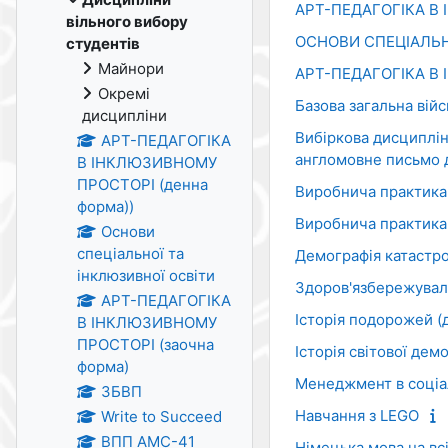
АРТ-ПЕДАГОГІКА В 
вільного вибору
ОСНОВИ СПЕЦІАЛЬН
студентів
Майнори
АРТ-ПЕДАГОГІКА В 
Окремі
Базова загальна війс
дисципліни
Вибіркова дисципліна
АРТ-ПЕДАГОГІКА
англомовне письмо 
В ІНКЛЮЗИВНОМУ
ПРОСТОРІ (денна
Виробнича практика
форма))
Виробнича практика
Основи
спеціальної та
Демографія катастро
інклюзивної освіти
Здоров'язбережуваль
АРТ-ПЕДАГОГІКА
Історія подорожей (
В ІНКЛЮЗИВНОМУ
ПРОСТОРІ (заочна
Історія світової дем
форма)
Менеджмент в соці
ЗБВП
Навчання з LEGO
Write to Succeed
ВПП АМС-41
Німецька мова на всі