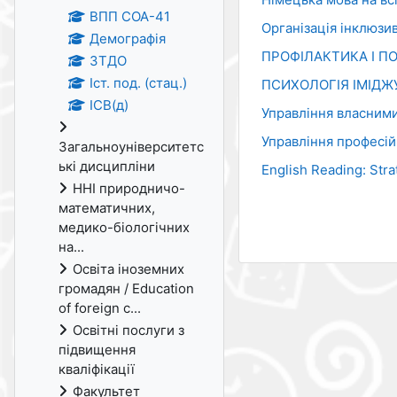
ВПП СОА-41
Організація інклюзи
Демографія
ПРОФІЛАКТИКА І П
ЗТДО
Іст. под. (стац.)
ПСИХОЛОГІЯ ІМІДЖ
ІСВ(д)
Управління власними
Управління професі
Загальноуніверситетс
ькі дисципліни
English Reading: Str
ННІ природничо-
математичних,
медико-біологічних
на...
Освіта іноземних
громадян / Education
of foreign c...
Освітні послуги з
підвищення
кваліфікації
Факультет