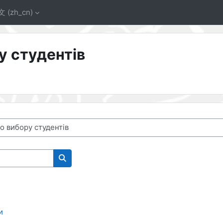
‎(zh_cn)‎
у студентів
搜索课程
и