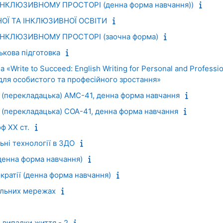
ІНКЛЮЗИВНОМУ ПРОСТОРІ (денна форма навчання))
ОЇ ТА ІНКЛЮЗИВНОЇ ОСВІТИ
ІНКЛЮЗИВНОМУ ПРОСТОРІ (заочна форма)
ькова підготовка
 «Write to Succeed: English Writing for Personal and Professi
для особистого та професійного зростання»
 (перекладацька) АМС-41, денна форма навчання
 (перекладацька) СОА-41, денна форма навчання
ф XX ст.
ні технології в ЗДО
денна форма навчання)
ократії (денна форма навчання)
альних мережах
 випадки життя - 2