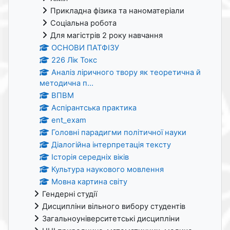
Прикладна фізика та наноматеріали
Соціальна робота
Для магістрів 2 року навчання
ОСНОВИ ПАТФІЗУ
226 Лік Токс
Аналіз ліричного твору як теоретична й
методична п...
ВПВМ
Аспірантська практика
ent_exam
Головні парадигми політичної науки
Діалогійна інтерпретація тексту
Історія середніх віків
Культура наукового мовлення
Мовна картина світу
Гендерні студії
Дисципліни вільного вибору студентів
Загальноуніверситетські дисципліни