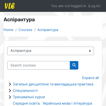
Skip to main content
You are not logged in. (
Log in
)
Аспірантура
Home
Courses
Аспірантура
Course categories
Search courses
Search courses
Expand all
Загальні дисципліни та викладацька практика
Спеціальності
Тренувальні курси
Середня освіта. Українська мова і література