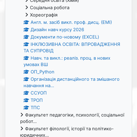
Середня освіта (Хімія)
Соціальна робота
Хореографія
Англ. м. засіб викл. проф. дисц. (ЕМІ)
Дизайн навч курсу 2026
Документи по-новому (EXCEL)
ІНКЛЮЗИВНА ОСВІТА: ВПРОВАДЖЕННЯ
ТА СУПРОВІД
Навч. та викл.: реаліз. проц. в нових
умовах ВШ
ОП_Python
Організація дистанційного та змішаного
навчання на...
ССУОП
ТРОП
ТПС
Факультет педагогіки, психології, соціальної
робот...
Факультет філології, історії та політико-
юридичних...