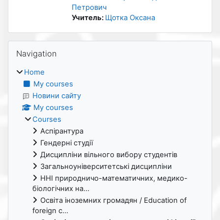
Петрович
Учитель:
Щотка Оксана
Blocks
Skip Navigation
Navigation
Home
My courses
Новини сайту
My courses
Courses
Аспірантура
Гендерні студії
Дисципліни вільного вибору студентів
Загальноуніверситетські дисципліни
ННІ природничо-математичних, медико-
біологічних на...
Освіта іноземних громадян / Education of
foreign c...