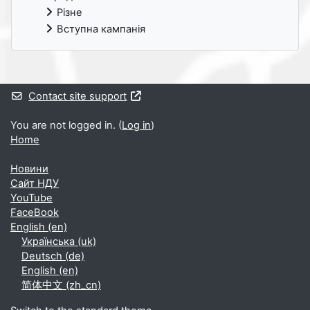
Різне
Вступна кампанія
Supplementary blocks
Contact site support
You are not logged in. (
Log in
)
Home
Новини
Cайт НДУ
YouTube
FaceBook
English ‎(en)‎
Українська ‎(uk)‎
Deutsch ‎(de)‎
English ‎(en)‎
简体中文 ‎(zh_cn)‎