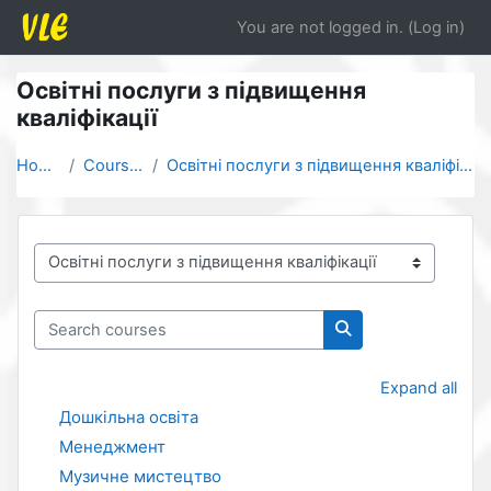
Skip to main content
You are not logged in. (
Log in
)
Освітні послуги з підвищення
кваліфікації
Home
Courses
Освітні послуги з підвищення кваліфікації
Course categories
Search courses
Search courses
Expand all
Дошкільна освіта
Менеджмент
Музичне мистецтво