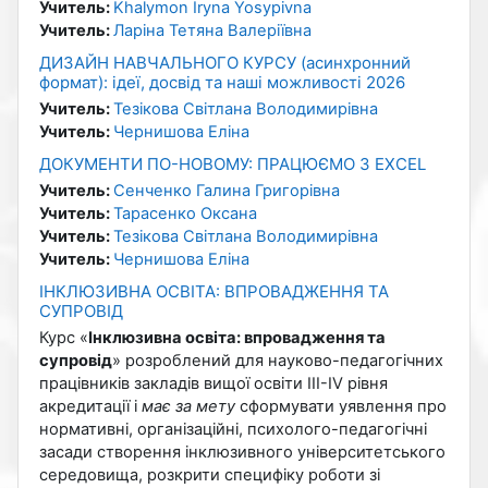
Учитель:
Khalymon Iryna Yosypivna
Учитель:
Ларіна Тетяна Валеріївна
ДИЗАЙН НАВЧАЛЬНОГО КУРСУ (асинхронний
формат): ідеї, досвід та наші можливості 2026
Учитель:
Тезікова Світлана Володимирівна
Учитель:
Чернишова Еліна
ДОКУМЕНТИ ПО-НОВОМУ: ПРАЦЮЄМО З EXCEL
Учитель:
Сенченко Галина Григорівна
Учитель:
Тарасенко Оксана
Учитель:
Тезікова Світлана Володимирівна
Учитель:
Чернишова Еліна
ІНКЛЮЗИВНА ОСВІТА: ВПРОВАДЖЕННЯ ТА
СУПРОВІД
Курс «
Інклюзивна освіта: впровадження та
супровід
» розроблений для науково-педагогічних
працівників закладів вищої освіти ІІІ-ІV рівня
акредитації і
має за мету
сформувати уявлення про
нормативні, організаційні, психолого-педагогічні
засади створення інклюзивного університетського
середовища, розкрити специфіку роботи зі