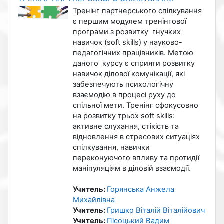
Тренінг партнерського спілкування
є першим модулем тренінгової
програми з розвитку гнучких
навичок (soft skill
s
)
у науково-
педагогічних працівників.
Метою
даного курсу є сприяти розвитку
навичок ділової комунікації, які
забезпечують психологічну
взаємодію в процесі руху до
спільної мети. Тренінг сфокусовно
на розвитку трьох
s
oft skills:
активне слухання, стікість та
відновлення в стресових ситуаціях
спілкування, навички
переконуючого впливу та протидії
маніпуляціям в діловій взаємодії.
Учитель:
Горянська Анжела
Михайлівна
Учитель:
Гришко Віталій Віталійович
Учитель:
Пісоцький Вадим