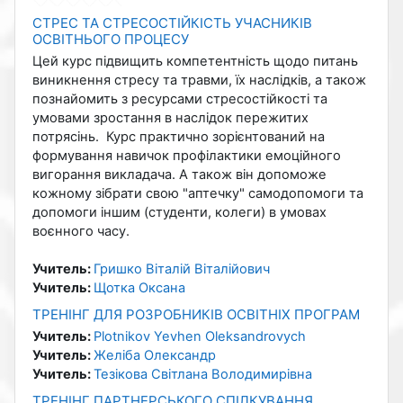
СТРЕС ТА СТРЕСОСТІЙКІСТЬ УЧАСНИКІВ
ОСВІТНЬОГО ПРОЦЕСУ
Цей курс підвищить компетентність щодо питань
виникнення стресу та травми, їх наслідків, а також
познайомить з ресурсами стресостійкості та
умовами зростання в наслідок пережитих
потрясінь. Курс практично зорієнтований на
формування навичок профілактики емоційного
вигорання викладача. А також він допоможе
кожному зібрати свою "аптечку" самодопомоги та
допомоги іншим (студенти, колеги) в умовах
воєнного часу.
Учитель:
Гришко Віталій Віталійович
Учитель:
Щотка Оксана
ТРЕНІНГ ДЛЯ РОЗРОБНИКІВ ОСВІТНІХ ПРОГРАМ
Учитель:
Plotnikov Yevhen Oleksandrovych
Учитель:
Желіба Олександр
Учитель:
Тезікова Світлана Володимирівна
ТРЕНІНГ ПАРТНЕРСЬКОГО СПІЛКУВАННЯ