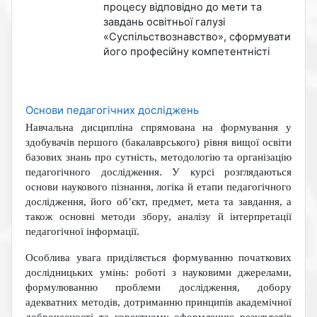
процесу відповідно до мети та
завдань освітньої галузі
«Суспільствознавство», сформувати
його професійну компетентністі
Основи педагогічних досліджень
Навчальна дисципліна спрямована на формування у
здобувачів першого (бакалаврського) рівня вищої освіти
базових знань про сутність, методологію та організацію
педагогічного дослідження. У курсі розглядаються
основи наукового пізнання, логіка й етапи педагогічного
дослідження, його об’єкт, предмет, мета та завдання, а
також основні методи збору, аналізу й інтерпретації
педагогічної інформації.
Особлива увага приділяється формуванню початкових
дослідницьких умінь: роботі з науковими джерелами,
формулюванню проблеми дослідження, добору
адекватних методів, дотриманню принципів академічної
доброчесності та коректному оформленню результатів