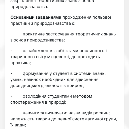
закріплення теоретичних знань з основ
природознавства.
Основними завданнями
проходження польової
практики з природознавства є:
-
практичне застосування теоретичних знань
з основ природознавства;
-
ознайомлення з об’єктами рослинного і
тваринного світу місцевості, де проходить
практика;
-
формування у студентів системи знань,
умінь, навичок необхідних для здійснення
дослідницької діяльності в природі;
-
оволодіння студентами методом
спостереження в природі;
-
навчитися визначати: назви видів рослин;
належність тварин до певної систематичної групи,
їх види;