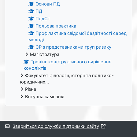
Основи ПД
ПД
ПедСт
Польова практика
Профілактика свідомої бездітності серед
молоді
СР з представниками груп ризику
Магістратура
Тренінг конструктивного вирішення
конфліктів
Факультет філології, історії та політико-
юридичних...
Різне
Вступна кампанія
Додаткові блоки
Зверніться до служби підтримки сайту