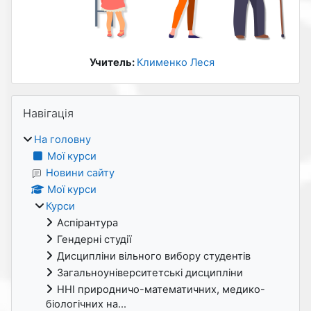
Учитель:
Клименко Леся
Блоки
Пропустити Навігація
Навігація
На головну
Мої курси
Новини сайту
Мої курси
Курси
Аспірантура
Гендерні студії
Дисципліни вільного вибору студентів
Загальноуніверситетські дисципліни
ННІ природничо-математичних, медико-
біологічних на...