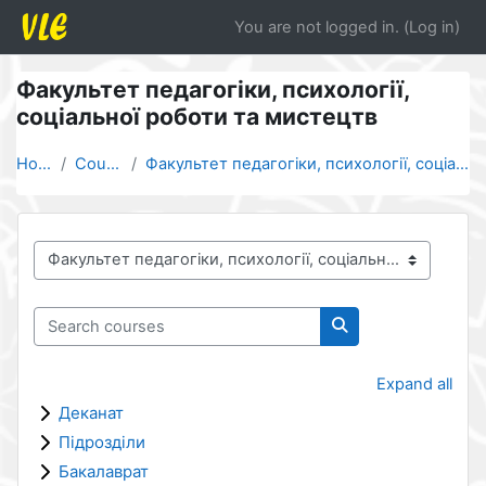
Skip to main content
You are not logged in. (
Log in
)
Факультет педагогіки, психології,
соціальної роботи та мистецтв
Home
Courses
Факультет педагогіки, психології, соціальної робот...
Course categories
Search courses
Search courses
Expand all
Деканат
Підрозділи
Бакалаврат