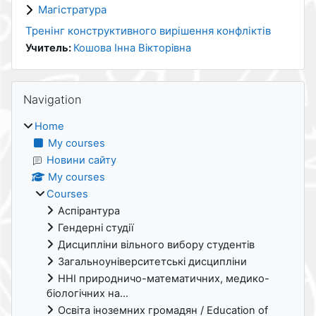
Магістратура
Тренінг конструктивного вирішення конфліктів
Учитель:
Кошова Інна Вікторівна
Blocks
Skip Navigation
Navigation
Home
My courses
Новини сайту
My courses
Courses
Аспірантура
Гендерні студії
Дисципліни вільного вибору студентів
Загальноуніверситетські дисципліни
ННІ природничо-математичних, медико-
біологічних на...
Освіта іноземних громадян / Education of