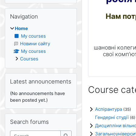
Skip Navigation
Нам пот
Navigation
Home
My courses
Новини сайту
шановні колеги 
My courses
свої комп'ю
Courses
Skip Latest announcements
Latest announcements
Course cat
(No announcements have
been posted yet.)
Аспірантура
(35)
Skip Search forums
Гендерні студії
(6)
Search forums
Дисципліни вільно
Search
Загальноуніверси