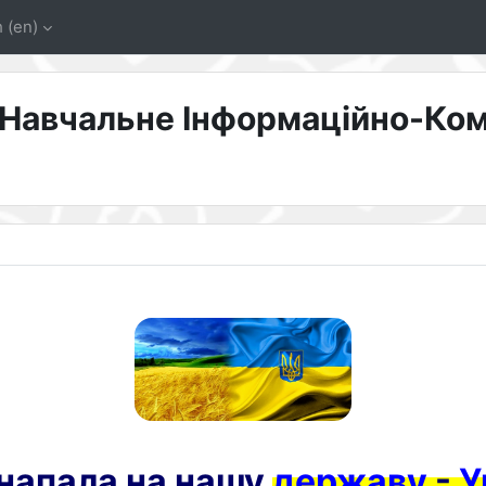
‎(en)‎
 Навчальне Інформаційно-Ко
 напала на нашу
державу
-
У