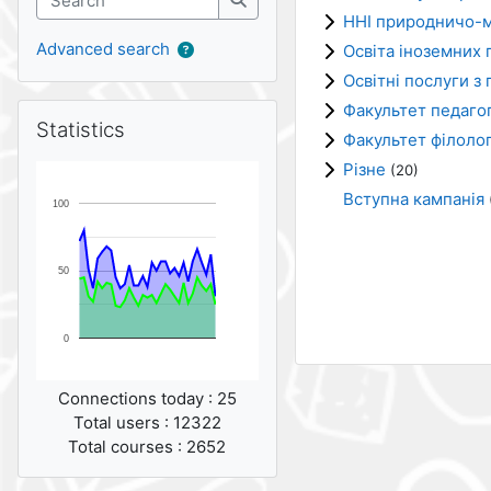
ННІ природничо-м
Search
Advanced search
Освіта іноземних г
Освітні послуги з 
Факультет педагог
Skip Statistics
Statistics
Факультет філолог
Різне
(20)
Вступна кампанія
100
50
0
Connections today : 25
Total users : 12322
Total courses : 2652