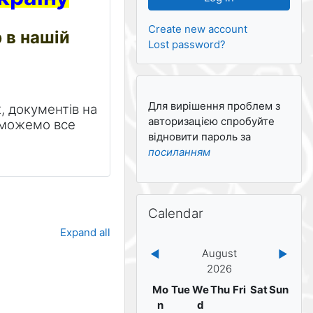
Create new account
 в нашій
Lost password?
Для вирішення проблем з
к, документів на
авторизацією спробуйте
 зможемо все
відновити пароль за
посиланням
Skip Calendar
Calendar
Expand all
August
◀︎
▶︎
2026
Monday
Tuesday
Wednesday
Thursday
Friday
Saturday
Sunday
Mo
Tue
We
Thu
Fri
Sat
Sun
n
d